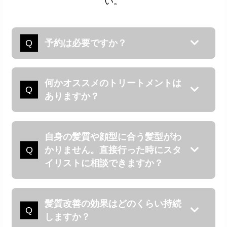
い。
予約は必要ですか？
当店は完全予約制となります。ご来店の状況によ
ってご予約をお取りできる場合もございますが、
何かオススメのトリートメントは
予めご予約をご予約をお願いいたします。
ありますか？
Period.では独自開発しているホームケア用品を取
り揃えておりますので、ご来店いただいた際には
自身の髪質や顔型に合う髪型がわ
ぜひご相談ください。
かりません。直接行った時にスタ
イリストに相談できますか？
はい、お気軽にご相談ください。スペシャリスト
が集まるPeriod.だからこそできる、お一人お一人
髪質改善の効果はどのくらい持続
に合ったスタイルをご提供致します。
しますか？