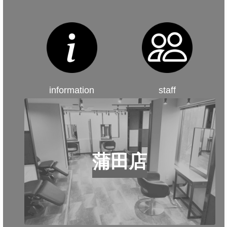
information
staff
蒲田店