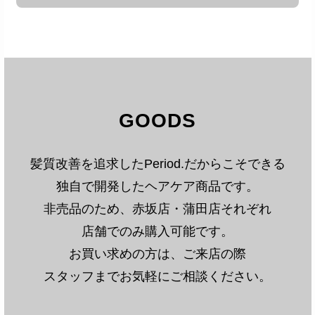
Period.の髪質改善は、一人一人に合わせ根本から
髪質を変化させ原因を取り除きます。ただし、外
部的ダメージ(紫外線やアイロンなど)を受け、髪
は傷んでいきます。効果をより長持ちさせるため
には、以下の点に注意することが大切です。
GOODS
・ホームケアをしっかり行う: シャンプーやトリ
ートメントは、髪質改善に合ったものを使用しま
しょう。また、ドライヤーの熱ダメージを防ぐた
髪質改善を追求したPeriod.だからこそできる
めに、ヘアオイルなどのスタイリング剤を使用す
独自で開発したヘアケア商品です。
るのもおすすめです。Period.では独自開発してい
非売品のため、赤坂店・蒲田店それぞれ
るホームケア用品を取り揃えておりますので、ご
来店いただいた際にはぜひご相談ください。
店舗でのみ購入可能です。
・紫外線対策をする: 紫外線は髪のダメージを促
お買い求めの方は、ご来店の際
進するため、帽子や日傘などでしっかりと紫外線
スタッフまでお気軽にご相談ください。
対策をしましょう。
・定期的にメンテナンスをする: 髪質改善の効果